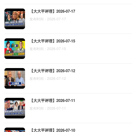
【大大平评理】2026-07-17
发布时间：2026-07-17
【大大平评理】2026-07-15
发布时间：2026-07-15
【大大平评理】2026-07-12
发布时间：2026-07-12
【大大平评理】2026-07-11
发布时间：2026-07-11
【大大平评理】2026-07-10