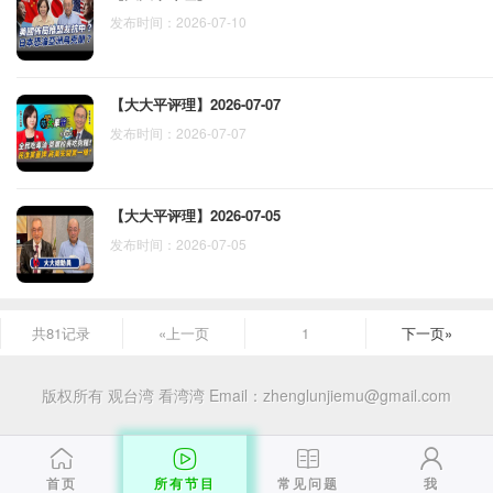
发布时间：2026-07-10
【大大平评理】2026-07-07
发布时间：2026-07-07
【大大平评理】2026-07-05
发布时间：2026-07-05
共81记录
«上一页
1
下一页»
版权所有 观台湾 看湾湾
Email：zhenglunjiemu@gmail.com
首页
所有节目
常见问题
我