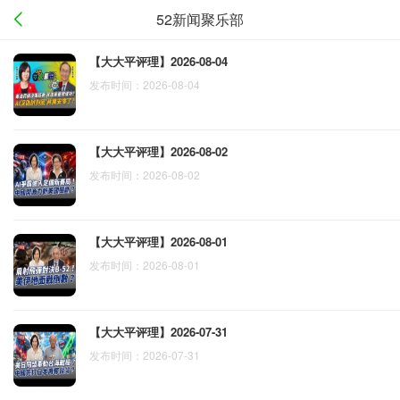
52新闻聚乐部
【大大平评理】2026-08-04
发布时间：2026-08-04
【大大平评理】2026-08-02
发布时间：2026-08-02
【大大平评理】2026-08-01
发布时间：2026-08-01
【大大平评理】2026-07-31
发布时间：2026-07-31