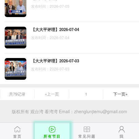
发布时间：2026-07-05
【大大平评理】2026-07-04
发布时间：2026-07-04
【大大平评理】2026-07-03
发布时间：2026-07-03
共79记录
«上一页
1
下一页»
版权所有 观台湾 看湾湾
Email：zhenglunjiemu@gmail.com
首页
所有节目
常见问题
我